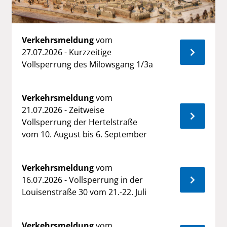
(Springbrunnen) im Stadtzentrum
Neustrelitz
Verkehrsmeldung
vom
27.07.2026 - Kurzzeitige
Pressemitteilung
vom 26.06.2026-
Vollsperrung des Milowsgang 1/3a
- Baubeginn des 1. Teilabschnitts
„Im grünen Gewand“
Verkehrsmeldung
vom
21.07.2026 - Zeitweise
Pressemitteilung
vom 23.06.2026-
Vollsperrung der Hertelstraße
- Erweiterung und Erneuerung der
vom 10. August bis 6. September
Sitzgelegenheiten in der Strelitzer
Straße
Verkehrsmeldung
vom
16.07.2026 - Vollsperrung in der
Pressemitteilung
vom 15.06.2026-
Louisenstraße 30 vom 21.-22. Juli
- Stadtradeln Endspurt
Verkehrsmeldung
vom