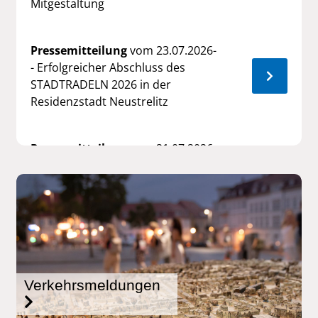
Mitgestaltung
Pressemitteilung
vom 23.07.2026-
- Erfolgreicher Abschluss des
STADTRADELN 2026 in der
Residenzstadt Neustrelitz
Pressemitteilung
vom 21.07.2026-
- Fünf Tage im Juni 2026 -
Einsatztagebuch vom Brand auf
dem ehemaligen
Panzerübungsplatz nahe der
Residenzstadt Neustrelitz
Pressemitteilung
vom 26.06.2026-
Verkehrsmeldungen
- Inbetriebnahme der
wassertechnischen Anlagen