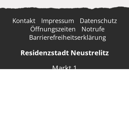
Kontakt
Impressum
Datenschutz
Öffnungszeiten
Notrufe
Barrierefreiheitserklärung
Residenzstadt Neustrelitz
Markt 1
17235 Neustrelitz
03981 4534-0
info@neustrelitz.de
Tourist- und
Nationalparkinformation