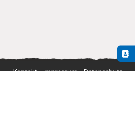
Kontakt
Impressum
Datenschutz
Öffnungszeiten
Notrufe
Barrierefreiheitserklärung
Residenzstadt Neustrelitz
Markt 1
17235 Neustrelitz