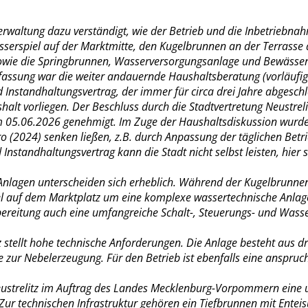
Verwaltung dazu verständigt, wie der Betrieb und die Inbetriebna
asserspiel auf der Marktmitte, den Kugelbrunnen an der Terrass
 sowie die Springbrunnen, Wasserversorgungsanlage und Bewässe
efassung war die weiter andauernde Haushaltsberatung (vorläufi
Instandhaltungsvertrag, der immer für circa drei Jahre abgesch
lt vorliegen. Der Beschluss durch die Stadtvertretung Neustrel
am 05.06.2026 genehmigt. Im Zuge der Haushaltsdiskussion wurde
ro (2024) senken ließen, z.B. durch Anpassung der täglichen Betri
Instandhaltungsvertrag kann die Stadt nicht selbst leisten, hier
Anlagen unterscheiden sich erheblich. Während der Kugelbrunnen
iel auf dem Marktplatz um eine komplexe wassertechnische Anla
ereitung auch eine umfangreiche Schalt-, Steuerungs- und Wasse
stellt hohe technische Anforderungen. Die Anlage besteht aus d
e zur Nebelerzeugung. Für den Betrieb ist ebenfalls eine anspruc
 Neustrelitz im Auftrag des Landes Mecklenburg-Vorpommern ein
ur technischen Infrastruktur gehören ein Tiefbrunnen mit Ente