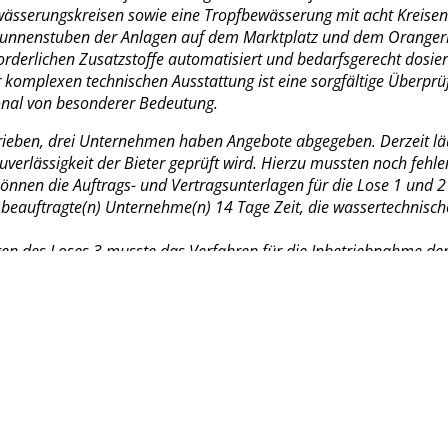
ässerungskreisen sowie eine Tropfbewässerung mit acht Kreisen
Brunnenstuben der Anlagen auf dem Marktplatz und dem Orangeri
rderlichen Zusatzstoffe automatisiert und bedarfsgerecht dosier
komplexen technischen Ausstattung ist eine sorgfältige Überprü
onal von besonderer Bedeutung.
chrieben, drei Unternehmen haben Angebote abgegeben. Derzeit läu
Zuverlässigkeit der Bieter geprüft wird. Hierzu mussten noch feh
önnen die Auftrags- und Vertragsunterlagen für die Lose 1 und 
e beauftragte(n) Unternehme(n) 14 Tage Zeit, die wassertechnis
gen des Loses 3 musste das Verfahren für die Inbetriebnahme de
die Leistungen erneut ausgeschrieben werden (Verhandlungsver
dass die ursprüngliche Summe für die Vertragslaufzeit von circa 
s der Haushalt der Residenzstadt etwa 185.000,- Euro bereitste
cker See, als auch auf dem Marktplatz und im Schlossgarten – 
ie Bürgerinnen und Bürger vermisst werden. Allerdings bittet d
und Unterhaltung bestimmte Anforderungen an Betreiber und Eig
n wird für die 2. Julihälfte anvisiert.