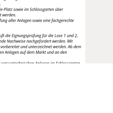
.
e-Platz sowie im Schlossgarten über
t werden.
fung aller Anlagen sowie eine fachgerechte
ft die Eignungsprüfung für die Lose 1 und 2,
lende Nachweise nachgefordert werden. Mit
2 vorbereitet und unterzeichnet werden. Ab dem
chen Anlagen auf dem Markt und an den
r wassertechnischen Anlagen im Schlossgarten
gabe ohne Teilnehmerwettbewerb).
3 Jahren über 150.000,- Euro nicht auskömmlich
llen für dieses und die kommenden beiden
insbesondere bei den gegenwärtig sehr hohen
ie Residenzstadt auch um Verständnis, dass
entümer richten.