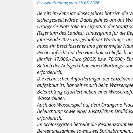
Pressemitteilung vom 26.06.2026
Bereits im Februar dieses Jahres hat sich die 
sichergestellt würde. Dabei geht es um das W
Orangerie-Platz (alle im Eigentum der Stadt)
(Eigentum des Landes). Hintergrund für die B
Jahresende 2025 ausgelaufener Wartungs- und 
muss ein beschlossener und genehmigter Hausha
Rechtsaufsicht hat den Haushalt schließlich 
jährlich 47.000,- Euro (2022) bzw. 76.000,- Eu
Betrieb der Anlagen ohne einen Wartungs- und 
erforderlich.
Die technischen Anforderungen der einzelnen 
aufgebaut ist, handelt es sich beim Wassersp
Beleuchtung erfordert neben einer Wasseraufb
Wasserbilder.
Auch das Wasserspiel auf dem Orangerie-Platz 
Beleuchtung sowie einer zusätzlichen Dralldüs
erforderlich.
Im Schlossgarten betreibt die Residenzstadt
Beregnungsanlage sowie zwei Springbrunnen. Z