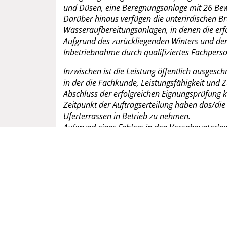
und Düsen, eine Beregnungsanlage mit 26 Bew
Darüber hinaus verfügen die unterirdischen 
Wasseraufbereitungsanlagen, in denen die erfo
Aufgrund des zurückliegenden Winters und der 
Inbetriebnahme durch qualifiziertes Fachpers
Inzwischen ist die Leistung öffentlich ausges
in der die Fachkunde, Leistungsfähigkeit und 
Abschluss der erfolgreichen Eignungsprüfung k
Zeitpunkt der Auftragserteilung haben das/di
Uferterrassen in Betrieb zu nehmen.
Aufgrund eines Fehlers in den Vergabeunterla
und auf dem Orangerie-Platz aufgehoben und 
Dabei kann bereits jetzt festgestellt werden, 
sein wird, aufgrund von Preisanpassungen mus
Haushaltsjahre.
Uns ist dabei bewusst, dass sowohl am Glambe
Temperaturen – die Wasserattraktionen durch d
Inbetriebnahme, Wartung, Betrieb, Reinigung 
Die Inbetriebnahme der wassertechnischen Anlage