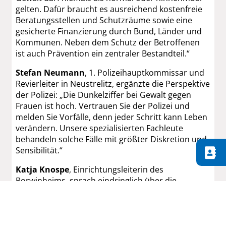
gelten. Dafür braucht es ausreichend kostenfreie
Beratungsstellen und Schutzräume sowie eine
gesicherte Finanzierung durch Bund, Länder und
Kommunen. Neben dem Schutz der Betroffenen
ist auch Prävention ein zentraler Bestandteil.“
Stefan Neumann
, 1. Polizeihauptkommissar und
Revierleiter in Neustrelitz, ergänzte die Perspektive
der Polizei: „Die Dunkelziffer bei Gewalt gegen
Frauen ist hoch. Vertrauen Sie der Polizei und
melden Sie Vorfälle, denn jeder Schritt kann Leben
verändern. Unsere spezialisierten Fachleute
behandeln solche Fälle mit größter Diskretion und
Sensibilität.“
Katja Knospe
, Einrichtungsleiterin des
Borwinheims, sprach eindringlich über die
versteckten Formen von Gewalt: „Was wir sehen,
ist oft nur die Spitze des Eisbergs. Gewalt findet
häufig hinter verschlossenen Türen statt, und viele
Betroffene schämen sich oder haben Angst,