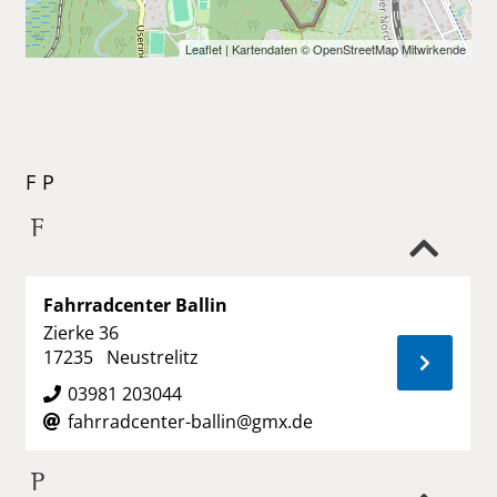
Leaflet
| Kartendaten ©
OpenStreetMap
Mitwirkende
F
P
F
Fahrradcenter Ballin
Zierke 36
17235 Neustrelitz
03981 203044
fahrradcenter-ballin@gmx.de
P